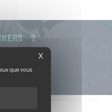
ICKERS ?
rme
X
Masquer le bandeau
ceux que vous