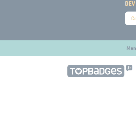
DEV
C
Men