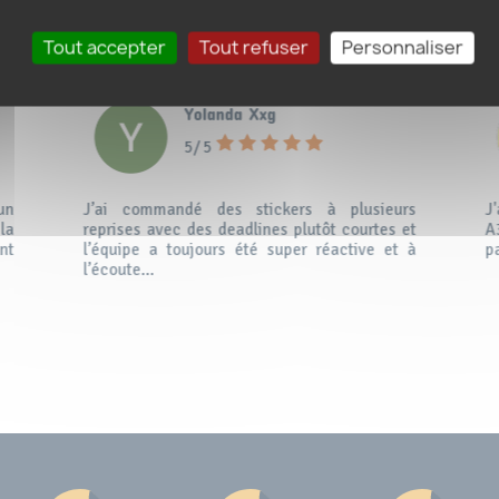
T PERSONNALISÉ LEURS S
4.9 / 5
Tout accepter
Tout refuser
Personnaliser
Yolanda Xxg
5/ 5
un
J’ai commandé des stickers à plusieurs
J
la
reprises avec des deadlines plutôt courtes et
A
nt
l’équipe a toujours été super réactive et à
p
l’écoute...