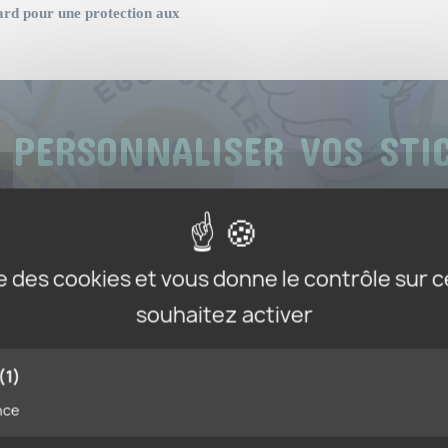
ard pour une protection aux
 PERSONNALISER VOS ST
couvrez nos conseils de mise en fo
ise des cookies et vous donne le contrôle sur 
Créer votre sticker
souhaitez activer
(1)
nce