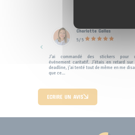
ILS ON
Charlotte Gallas
5/ 5
navigate_before
our ma nouvelle
J’ai commandé des stickers pour 
, tout s'est
événement caritatif. J’étais en retard sur 
te est clair, le
deadline, j’ai tenté tout de même en me disa
que ce...
ECRIRE UN AVIS