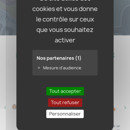
cookies et vous donne
le contrôle sur ceux
Créer votre sticker
que vous souhaitez
activer
ILS ONT PERSONNALISÉ LEURS
Nos partenaires
(1)
STICKERS
Mesure d'audience
4.9 / 5
Tout accepter
Charlotte
Yolanda
R K
Gallas
Xxg
Tout refuser
5/ 5
navigate_before
navigate_next
5/ 5
5/ 5
Personnaliser
J'ai fait imprimer un